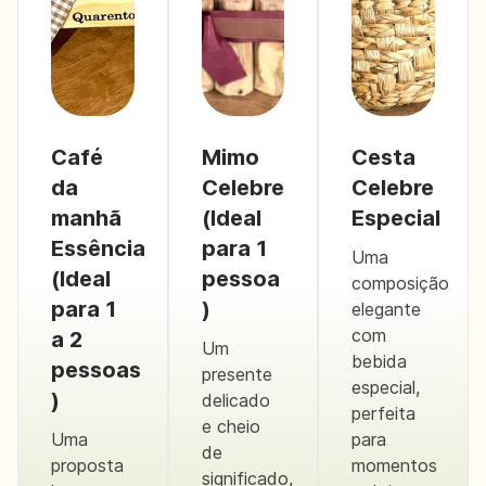
Café
Mimo
Cesta
da
Celebre
Celebre
manhã
(Ideal
Especial
Essência
para 1
Uma
(Ideal
pessoa
composição
para 1
)
elegante
com
a 2
Um
bebida
pessoas
presente
especial,
)
delicado
perfeita
e cheio
Uma
para
de
proposta
momentos
significado,