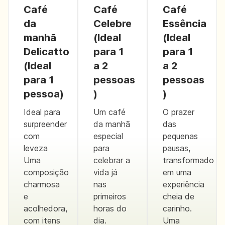
Café
Café
Café
da
Celebre
Essência
manhã
(Ideal
(Ideal
Delicatto
para 1
para 1
(Ideal
a 2
a 2
para 1
pessoas
pessoas
pessoa)
)
)
Ideal para
Um café
O prazer
surpreender
da manhã
das
com
especial
pequenas
leveza
para
pausas,
Uma
celebrar a
transformado
composição
vida já
em uma
charmosa
nas
experiência
e
primeiros
cheia de
acolhedora,
horas do
carinho.
com itens
dia.
Uma