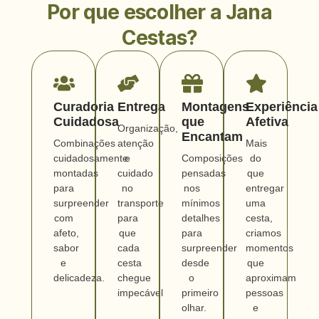
Por que escolher a Jana
Cestas?
Curadoria
Entrega
Montagens
Experiência
Cuidadosa
que
Afetiva
Organização,
Encantam
Combinações
atenção
Mais
cuidadosamente
e
Composições
do
montadas
cuidado
pensadas
que
para
no
nos
entregar
surpreender
transporte
mínimos
uma
com
para
detalhes
cesta,
afeto,
que
para
criamos
sabor
cada
surpreender
momentos
e
cesta
desde
que
delicadeza.
chegue
o
aproximam
impecável
primeiro
pessoas
olhar.
e