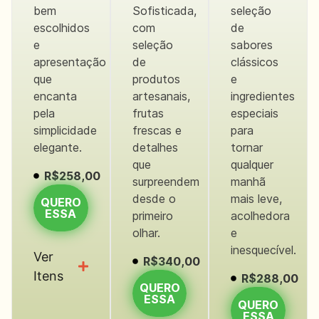
bem
Sofisticada,
seleção
escolhidos
com
de
e
seleção
sabores
apresentação
de
clássicos
que
produtos
e
encanta
artesanais,
ingredientes
pela
frutas
especiais
simplicidade
frescas e
para
elegante.
detalhes
tornar
que
qualquer
R$258,00
surpreendem
manhã
desde o
mais leve,
QUERO
ESSA
primeiro
acolhedora
olhar.
e
inesquecível.
Ver
R$340,00
Itens
R$288,00
QUERO
ESSA
QUERO
ESSA